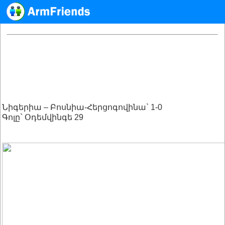
Նիգերիա – Բոսնիա-Հերցոգովինա` 1-0
Գոլը` Օդեմվինգե 29